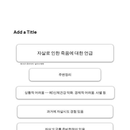
Add a Title
자살로 인한 죽음에 대한 언급
예)'내가 죽어야지'. '살아서 뭐해'
주변정리
상황적 어려움 --- 예)신체건강 악화. 경제적 어려움. 사별 등
과거에 자살시도 경험 있음
자살 도구를 준비한적이 있음